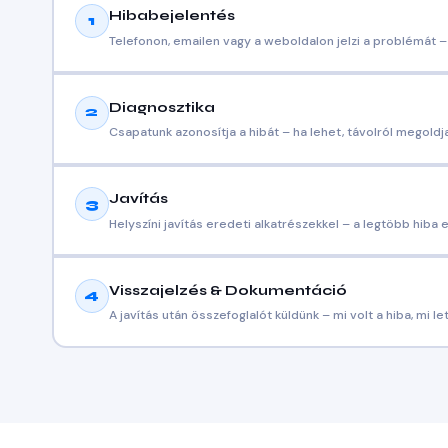
Hibabejelentés
1
Telefonon, emailen vagy a weboldalon jelzi a problémát –
Diagnosztika
2
Csapatunk azonosítja a hibát – ha lehet, távolról megoldj
Javítás
3
Helyszíni javítás eredeti alkatrészekkel – a legtöbb hiba 
Visszajelzés & Dokumentáció
4
A javítás után összefoglalót küldünk – mi volt a hiba, mi l