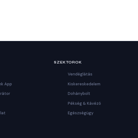
SZEKTOROK
Vendéglátás
nk App
Kiskereskedelem
urátor
Dohánybolt
Pékség & Kávézó
lat
Egészségügy