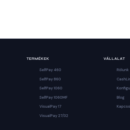
TERMÉKEK
VÁLLALAT
SelfPay 460
Rólunk
SelfPay 860
CashLi
SelfPay 1060
Konfig
SelfPay 1060MF
Blog
VisualPay 17
Kapcso
VisualPay 27/32