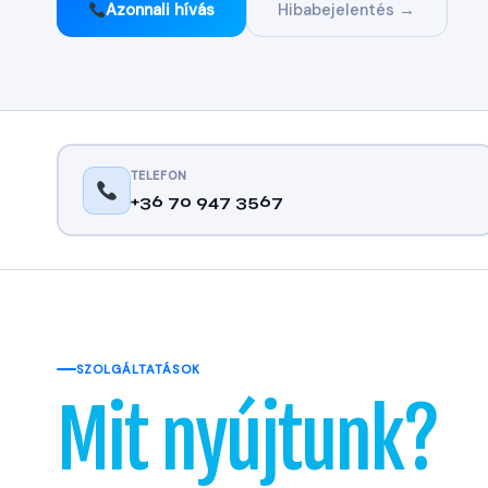
Azonnali hívás
Hibabejelentés →
TELEFON
+36 70 947 3567
SZOLGÁLTATÁSOK
Mit nyújtunk?