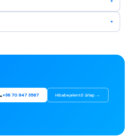
+
+
+36 70 947 3567
Hibabejelentő űrlap →