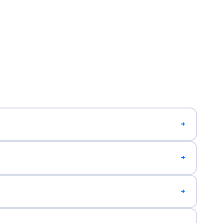
+
+
+