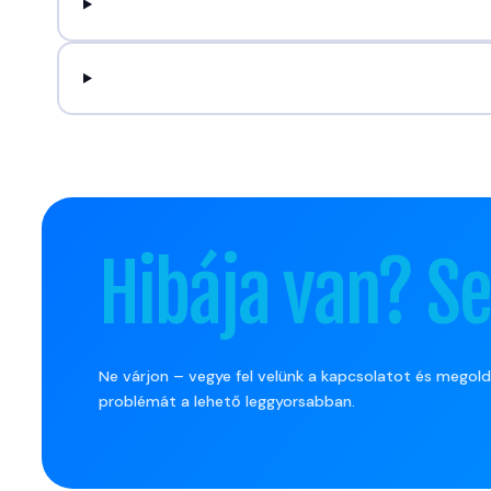
Hibája van? Se
Ne várjon – vegye fel velünk a kapcsolatot és megold
problémát a lehető leggyorsabban.