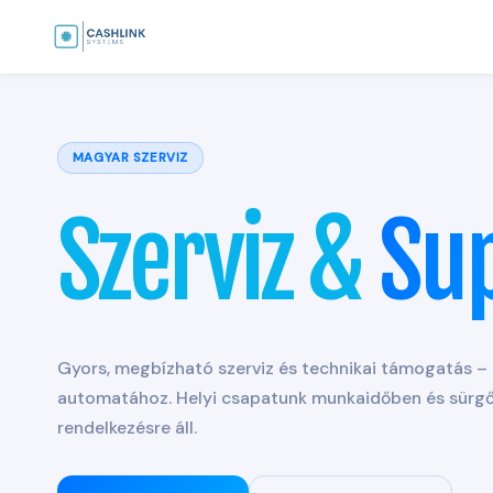
Skip
Főoldal
›
Szerviz & Support
to
content
MAGYAR SZERVIZ
Szerviz &
Su
Gyors, megbízható szerviz és technikai támogatás –
automatához. Helyi csapatunk munkaidőben és sürgő
rendelkezésre áll.