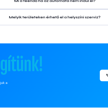
Mi a teendő ha az automata nem indul el?
Melyik területeken érhető el a helyszíni szerviz?
gítünk!
juk a