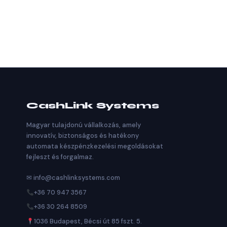
CashLink Systems
Magyar tulajdonú vállalkozás, amely
innovatív, biztonságos és hatékony
automata készpénzkezelési megoldásokat
fejleszt és forgalmaz.
✉ info@cashlinksystems.com
+36 70 947 3567
+36 30 264 8509
1036 Budapest, Bécsi út 85 fszt. 5.