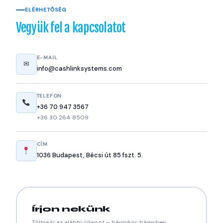
ELÉRHETŐSÉG
Vegyük fel a kapcsolatot
E-MAIL
✉
info@cashlinksystems.com
TELEFON
+36 70 947 3567
+36 30 264 8509
CÍM
1036 Budapest, Bécsi út 85 fszt. 5.
Írjon nekünk
Töltse ki az alábbi űrlapot – bármikor, bármilyen