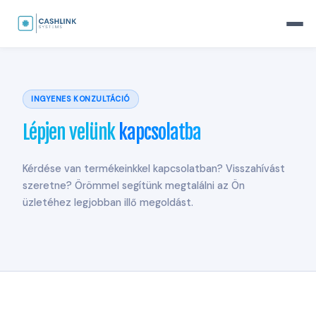
Skip
to
Főoldal
›
Kapcsolat
content
INGYENES KONZULTÁCIÓ
Lépjen velünk
kapcsolatba
Kérdése van termékeinkkel kapcsolatban? Visszahívást
szeretne? Örömmel segítünk megtalálni az Ön
üzletéhez legjobban illő megoldást.