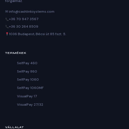
forgalmaz.
✉ info@cashlinksystems.com
+36 70 947 3567
+36 30 264 8509
1036 Budapest, Bécsi út 85 fszt. 5.
TERMÉKEK
SelfPay 460
SelfPay 860
SelfPay 1060
SelfPay 1060MF
VisualPay 17
VisualPay 27/32
VÁLLALAT