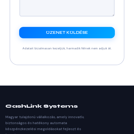
ÜZENET KÜLDÉSE
Adatait bizalmasan kezeljük, harmadik félnek nem adjuk át.
CashLink Systems
Magyar tulajdonú vállalkozás, amely innovatív,
biztonságos és hatékony automata
készpénzkezelési megoldásokat fejleszt és