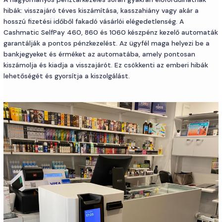
hibák: visszajáró téves kiszámítása, kasszahiány vagy akár a
hosszú fizetési időből fakadó vásárlói elégedetlenség. A
Cashmatic SelfPay 460, 860 és 1060 készpénz kezelő automaták
garantálják a pontos pénzkezelést. Az ügyfél maga helyezi be a
bankjegyeket és érméket az automatába, amely pontosan
kiszámolja és kiadja a visszajárót. Ez csökkenti az emberi hibák
lehetőségét és gyorsítja a kiszolgálást.