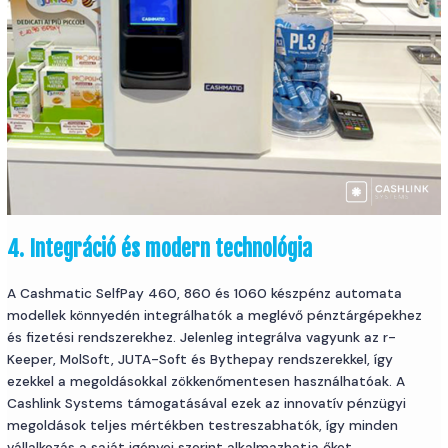
4. Integráció és modern technológia
A Cashmatic SelfPay 460, 860 és 1060 készpénz automata
modellek könnyedén integrálhatók a meglévő pénztárgépekhez
és fizetési rendszerekhez. Jelenleg integrálva vagyunk az r-
Keeper, MolSoft, JUTA-Soft és Bythepay rendszerekkel, így
ezekkel a megoldásokkal zökkenőmentesen használhatóak. A
Cashlink Systems támogatásával ezek az innovatív pénzügyi
megoldások teljes mértékben testreszabhatók, így minden
vállalkozás a saját igényei szerint alkalmazhatja őket.