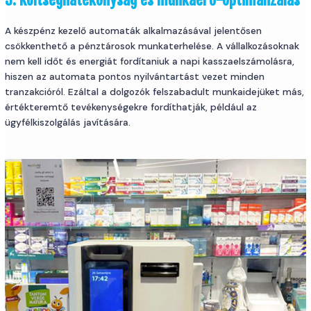
A készpénz kezelő automaták alkalmazásával jelentősen
csökkenthető a pénztárosok munkaterhelése. A vállalkozásoknak
nem kell időt és energiát fordítaniuk a napi kasszaelszámolásra,
hiszen az automata pontos nyilvántartást vezet minden
tranzakcióról. Ezáltal a dolgozók felszabadult munkaidejüket más,
értékteremtő tevékenységekre fordíthatják, például az
ügyfélkiszolgálás javítására.