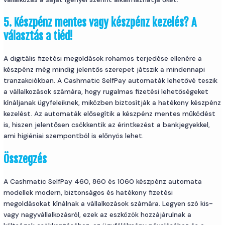
5. Készpénz mentes vagy készpénz kezelés? A
választás a tiéd!
A digitális fizetési megoldások rohamos terjedése ellenére a
készpénz még mindig jelentős szerepet játszik a mindennapi
tranzakciókban. A Cashmatic SelfPay automaták lehetővé teszik
a vállalkozások számára, hogy rugalmas fizetési lehetőségeket
kínáljanak ügyfeleiknek, miközben biztosítják a hatékony készpénz
kezelést. Az automaták elősegítik a készpénz mentes működést
is, hiszen jelentősen csökkentik az érintkezést a bankjegyekkel,
ami higiéniai szempontból is előnyös lehet.
Összegzés
A Cashmatic SelfPay 460, 860 és 1060 készpénz automata
modellek modern, biztonságos és hatékony fizetési
megoldásokat kínálnak a vállalkozások számára. Legyen szó kis-
vagy nagyvállalkozásról, ezek az eszközök hozzájárulnak a