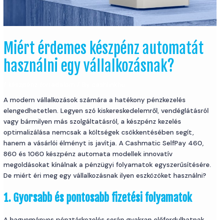
Miért érdemes készpénz automatát
használni egy vállalkozásnak?
/
készpénz forradalom
/ By
cashlinkhu
A modern vállalkozások számára a hatékony pénzkezelés
elengedhetetlen. Legyen szó kiskereskedelemről, vendéglátásról
vagy bármilyen más szolgáltatásról, a készpénz kezelés
optimalizálása nemcsak a költségek csökkentésében segít,
hanem a vásárlói élményt is javítja. A Cashmatic SelfPay 460,
860 és 1060 készpénz automata modellek innovatív
megoldásokat kínálnak a pénzügyi folyamatok egyszerűsítésére.
De miért éri meg egy vállalkozásnak ilyen eszközöket használni?
1. Gyorsabb és pontosabb fizetési folyamatok
A hagyományos pénztárkezelés során gyakran előfordulhatnak