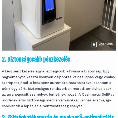
2. Biztonságosabb pénzkezelés
A készpénz kezelés egyik legnagyobb kihívása a biztonság. Egy
hagyományos kassza könnyen célponttá válhat lopás vagy csalás
szempontjából. A készpénz automata használatával azonban a
pénz egy zárt, biztonságos rendszerben marad, amelyhez csak
az arra jogosult személyek férhetnek hozzá. A Cashmatic SelfPay
modellek erős biztonsági mechanizmusokkal vannak ellátva, így
csökkentik a lopás és a pénzveszteség esélyét.
3. Költséghatékonyság és munkaerő-optimalizálás