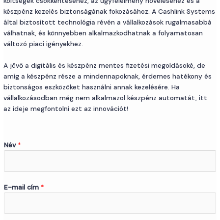
költségek csökkentéséhez, az ügyfélélmény növeléséhez és a
készpénz kezelés biztonságának fokozásához. A Cashlink Systems
által biztosított technológia révén a vállalkozások rugalmasabbá
válhatnak, és könnyebben alkalmazkodhatnak a folyamatosan
változó piaci igényekhez.
A jövő a digitális és készpénz mentes fizetési megoldásoké, de
amíg a készpénz része a mindennapoknak, érdemes hatékony és
biztonságos eszközöket használni annak kezelésére. Ha
vállalkozásodban még nem alkalmazol készpénz automatát, itt
az ideje megfontolni ezt az innovációt!
Név
*
E-mail cím
*